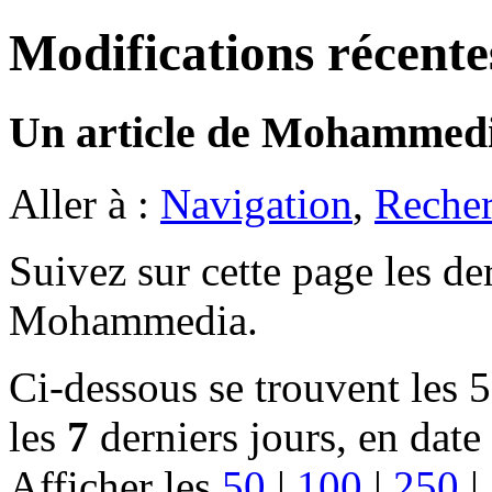
Modifications récente
Un article de Mohammedi
Aller à :
Navigation
,
Recher
Suivez sur cette page les de
Mohammedia.
Ci-dessous se trouvent les 
les
7
derniers jours, en date
Afficher les
50
|
100
|
250
|